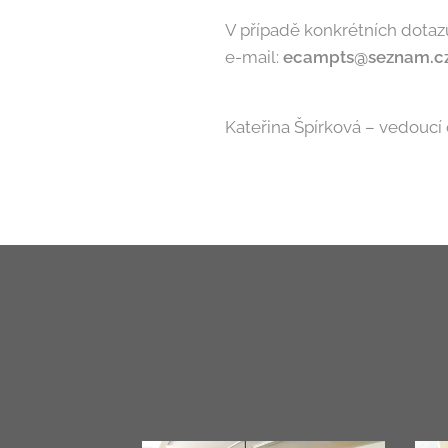
V případě konkrétních dotaz
e-mail:
ecampts@seznam.c
Kateřina Špírková – vedoucí