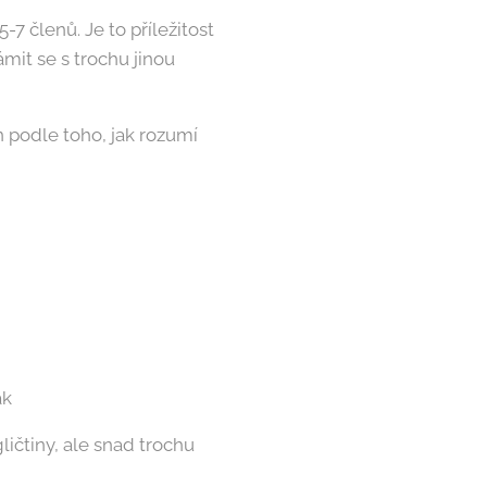
-7 členů. Je to příležitost
mit se s trochu jinou
n podle toho, jak rozumí
ák
ičtiny, ale snad trochu