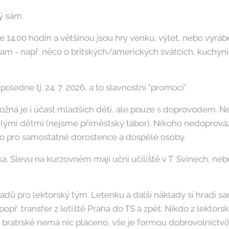
ý sám.
14.00 hodin a většinou jsou hry venku, výlet, nebo vyrábě
am - např. něco o britských/amerických svátcích, kuchyni, s
oledne tj. 24. 7. 2026, a to slavnostní "promocí".
možná je i účast mladších dětí, ale pouze s doprovodem. Ne
lými dětmi (nejsme příměstský tábor). Nikoho nedoprovázím
no pro samostatné dorostence a dospělé osoby.
a. Slevu na kurzovném mají učni učiliště v T. Svinech, nebo
adů pro lektorský tým. Letenku a další náklady si hradí sa
, popř .transfer z letiště Praha do TS a zpět. Nikdo z lekto
 bratrské nemá nic placeno, vše je formou dobrovolnictví)