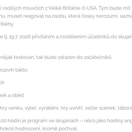
i rodilých mluvčích z Velké Británie či USA. Tým bude mít 5
inu, muset reagovat na osobu, která česky nerozumí, sezná
říběhy.
 tj. 19.7. 2026 přivítáním a rozdělením účastníků do skupi
nějak testován, tak bude zařazen do začátečníků.
rozvrh takto:
ch
inek a oběd
 hry venku, výlet, vyrábění, hry uvnitř, večer scének, tábor
00 hodin je program ve skupinách – něco jako hodiny angl
kéhokoli hodnocení, kromě pochval.