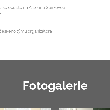
ů se obraťte na Kateřinu Špírkovou
z
 českého týmu organizátora
Fotogalerie