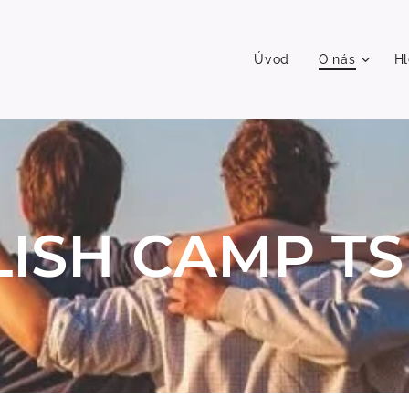
Úvod
O nás
H
ISH CAMP TS