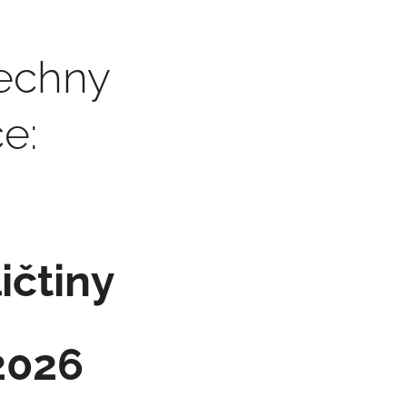
šechny
ce:
ičtiny
.2026