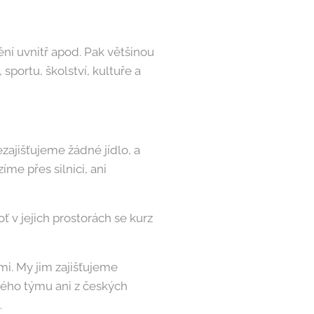
ní uvnitř apod. Pak většinou
portu, školství, kultuře a
zajišťujeme žádné jídlo, a
e přes silnici, ani
ť v jejich prostorách se kurz
mi. My jim zajišťujeme
rského týmu ani z českých
.