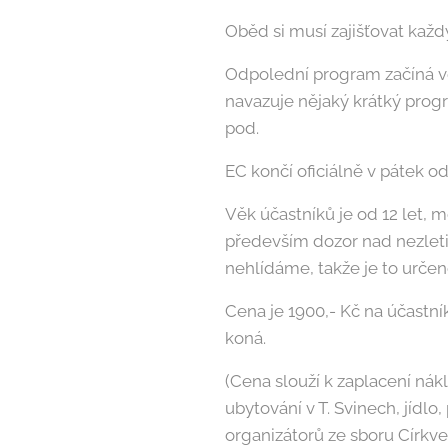
Oběd si musí zajišťovat každ
Odpolední program začíná ve 
navazuje nějaký krátký progr
pod.
EC končí oficiálně v pátek odp
Věk účastníků je od 12 let, 
především dozor nad nezleti
nehlídáme, takže je to urče
Cena je 1900,- Kč na účastník
koná.
(Cena slouží k zaplacení nákl
ubytování v T. Svinech, jídlo
organizátorů ze sboru Církve