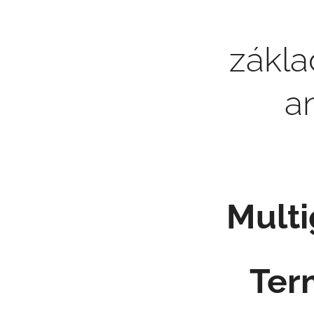
zákla
an
Multi
Term