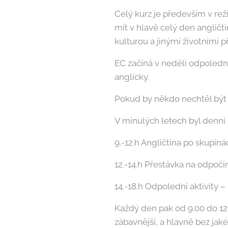
Celý kurz je především v reži
mít v hlavě celý den angličt
kulturou a jinými životními p
EC začíná v neděli odpoledne
anglicky.
Pokud by někdo nechtěl být 
V minulých letech byl denní 
9.-12.h Angličtina po skupiná
12.-14.h Přestávka na odpoč
14.-18.h Odpolední aktivity –
Každý den pak od 9.00 do 12.
zábavnější, a hlavně bez ja