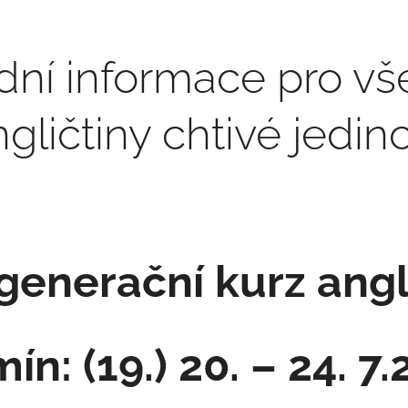
dní informace pro v
gličtiny chtivé jedin
generační kurz angl
ín: (19.) 20. – 24. 7